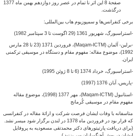
صفحۀ 8 این اثر نا تمام در عصر روز دوازدهم بهمن ماه 1377
درگذشت.
برخی کنفرانس‌ها و سمپوزیوم هاب بین‌المللی:
-استراسبورگ، شهریور 1361 (29 اگوست تا 3 سپتامبر 1982)
-برلین- آلمان (Maqam-ICTM)، فروردین 1371 (23 تا 28 مارس
1992)، موضوع مقاله: مفهوم مقام و دستگاه در موسیقی ترکمنی
ایران.
-استراسبورگ، خرداد 1374 (6 تا 8 ژوئن 1995)
-پاریس، آبان 1376 (1997)
-استانبول (Maqam-ICTM)، مهر 1377 (1998)، موضوع مقاله
مفهوم مقام در موسیقی کُرمانج
متاسفانه با وفات ایشان فرصت شرکت و ارائۀ مقاله در کنفرانسی
که قرار بود در فروردین ماه 1378 در لندن برگزار شود میسر نشد.
(برای دریافت پارتیتورهای دکتر محمدتقی مسعودیه به پروفایل
ایشان در بهش آهنگسازان سر بزنید.)