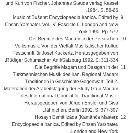
und Kurt von Fischer. Johannes Stauda verlag Kassel
1984. S. 58-66.
Music of Būšehr: Encyclopaedia Iranica. Edited by
Ehsan Yarshater. Vol. IV. Fascicle 6. London and New
York 1990. Pp. 572.
Der Begriffe des Maqām in der Persischen
Volksmusik: Von der Vielfalt Musikalischer Kultur.
Festschrift für Josef Kuckertz. Herausgegeben von
Rüdiger Schumacher. Anif/Salzburg 1992. S. 311-334.
Die Begriffe Maqām und Dastgāh in der
Turkmennischen Musik des Iran. Regional Maqām
Traditionen in Geschichte Gegenwart. Teil 2.
Materialien der Arabeitstagung der Study Grup Maqām
des International Council for Traditional Music.
Herausgegeben von Jürgen Ensler und Gisa
Jähnichen. Berlin 1992. S. 377-397.
Hosayn Esmāilzāda (Kamānča Master):
Encyclopaedia Iranica. Edited by Ehsan Yarshater.
London and New York.