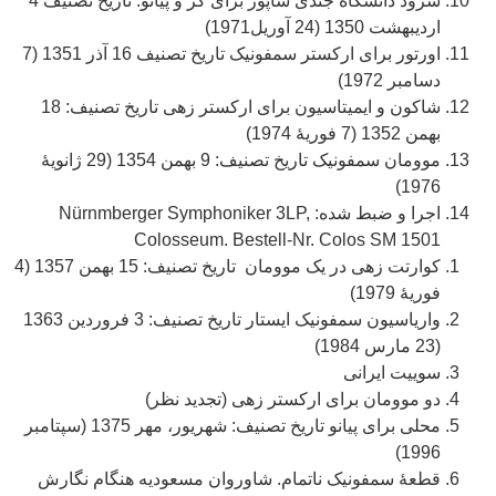
سرود دانشگاه جندی شاپور برای کُر و پیانو. تاریخ تصنیف 4
اردیبهشت 1350 (24 آوریل1971)
اورتور برای ارکستر سمفونیک تاریخ تصنیف 16 آذر 1351 (7
دسامبر 1972)
شاکون و ایمیتاسیون برای ارکستر زهی تاریخ تصنیف: 18
بهمن 1352 (7 فوریۀ 1974)
موومان سمفونیک تاریخ تصنیف: 9 بهمن 1354 (29 ژانویۀ
1976)
اجرا و ضبط شده: Nürnmberger Symphoniker 3LP,
Colosseum. Bestell-Nr. Colos SM 1501
کوارتت زهی در یک موومان تاریخ تصنیف: 15 بهمن 1357 (4
فوریۀ 1979)
واریاسیون سمفونیک ایستار تاریخ تصنیف: 3 فروردین 1363
(23 مارس 1984)
سوییت ایرانی
دو موومان برای ارکستر زهی (تجدید نظر)
محلی برای پیانو تاریخ تصنیف: شهریور، مهر 1375 (سپتامبر
1996)
قطعۀ سمفونیک ناتمام. شاوروان مسعودیه هنگام نگارش