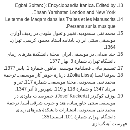
Egbāl Soltān: ): Encyclopaedia Iranica. Edited by
Ehsan Yarshater. London and New York.
Le terme de Maqām dans les Traites et les Manuscrits
Persans sur la musique.
محمد تقی مسعودیه. تغییر و تحول ملودی در ردیف آوازی
موسیقی سنتی ایران. یادنامه استاد محمود کریمی. تهران.
1364.
چند صدایی در موسیقی ایران. مجلۀ دانشکدۀ هنرهای زیبای
دانشگاه تهران. شمارۀ 3. بهار 1377.
تقسیم بیاتی. فصلنامۀ موسیقی ماهور. شمارۀ 1. پاییز 1377.
سوفیا لیسا (Zofia Lissa). دربارۀ جوهر آثار موسیقی. ترجمۀ
محمد تقی مسعودیه. مجلۀ موسیقی. شملرۀ 117. تیر و
مرداد 1347 و شمارۀ 118 و 119. شهریور تا آذر 1347.
یوزف کوکرتز (Josef Kuckertz). خصوصیات ملودی در
موسیقی سنتی خاورمیانه، هند و جنوب شرقی آسیا. ترجمۀ
محمد نقی مسعودیه. انتشارات دانشکدۀ هنرهای زیبای
دانشگاه تهران. شمارۀ 101. اسفند1351.
فهرست آهنگسازی: