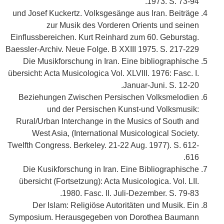
1973. S. 73-94.
und Josef Kuckertz. Volksgesänge aus Iran. Beiträge
zur Musik des Vorderen Orients und seinen
Einflussbereichen. Kurt Reinhard zum 60. Geburstag.
Baessler-Archiv. Neue Folge. B XXIII 1975. S. 217-229
Die Musikforschung in Iran. Eine bibliographische
übersicht: Acta Musicologica Vol. XLVIII. 1976: Fasc. I.
Januar-Juni. S. 12-20.
Beziehungen Zwischen Persischen Volksmelodien
und der Persischen Kunst-und Volksmusik:
Rural/Urban Interchange in the Musics of South and
West Asia, (International Musicological Society.
Twelfth Congress. Berkeley. 21-22 Aug. 1977). S. 612-
616.
Die Kusikforschung in Iran. Eine Bibliographische
übersicht (Fortsetzung): Acta Musicologica. Vol. LII.
1980. Fasc. II. Juli-Dezember. S. 79-83.
Der Islam: Religiöse Autoritäten und Musik. Ein
Symposium. Herausgegeben von Dorothea Baumann